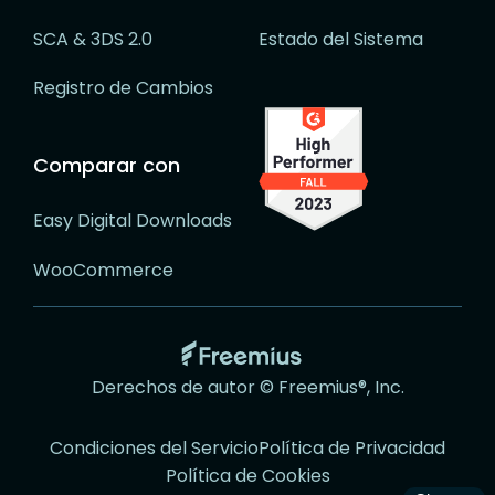
SCA & 3DS 2.0
Estado del Sistema
Registro de Cambios
Comparar con
Easy Digital Downloads
WooCommerce
Ir
a
Derechos de autor © Freemius®, Inc.
la
página
Condiciones del Servicio
Política de Privacidad
web
Política de Cookies
de