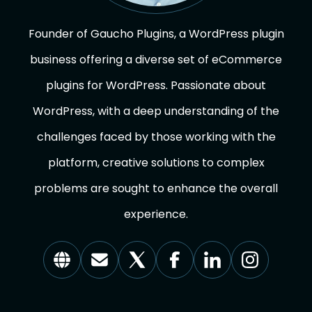
Founder of Gaucho Plugins, a WordPress plugin
business offering a diverse set of eCommerce
plugins for WordPress. Passionate about
WordPress, with a deep understanding of the
challenges faced by those working with the
platform, creative solutions to complex
problems are sought to enhance the overall
experience.
Visit
Contacto
Visítenos
Visítenos
Visítenos
Visítenos
our
por
en
en
en
en
Website
Correo
X
Facebook
Linkedin
Instagram