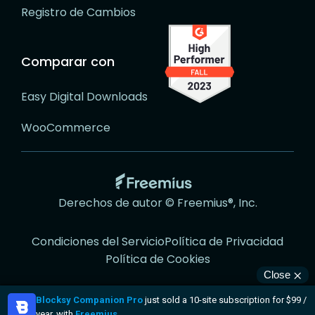
Registro de Cambios
Comparar con
Easy Digital Downloads
WooCommerce
Ir
a
Derechos de autor © Freemius®, Inc.
la
página
Condiciones del Servicio
Política de Privacidad
web
Política de Cookies
de
Freemius
Visítenos
Visítenos
Visítenos
Visítenos
Visítenos
en
en
en
en
en