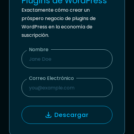
Plugins de WordPress
Exactamente cómo crear un
próspero negocio de plugins de
WordPress en la economía de
suscripción.
Nombre
N
O
M
Correo Electrónico
B
C
R
O
E
R
R
Descargar
E
O